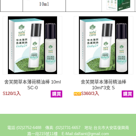
舍芙開草本薄荷精油棒 10ml
舍芙開草本薄荷精油棒
SC-0
10ml*3支 S
$
120/1入
$
360/3入
購買
購買
電話:(02)2752-6488 傳真: (02)2731-6657 地址:台北市大安區復興南
路一段215號11樓 E-Mail:dalfaint@gmail.com