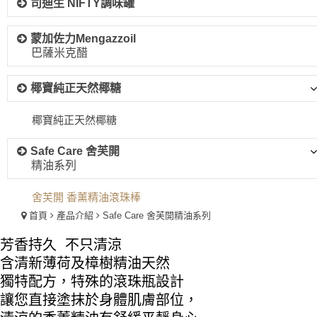
司迪生 NIFTY調味罐
蒙加佐力Mengazzoil
巴薩米克醋
椰寶純正天然椰糖
椰寶純正天然椰糖
Safe Care 舍芙開
精油系列
舍芙開 香薰精油滾珠棒
首頁
產品介紹
Safe Care 舍芙開
精油系列
芳香持久 不只清涼
含清新薄荷及樟樹精油天然
獨特配方，特殊的滾珠瓶設計
讓您直接塗抹於身體肌膚部位，