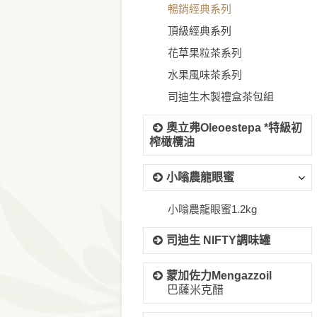
暢銷經典系列
頂級經典系列
花草果粒茶系列
水果風味茶系列
司迪生木製禮盒茶包組
奧立弗Oleoestepa *特級初
榨橄欖油
小嗡農龍眼蜜
小嗡農龍眼蜜1.2kg
司迪生 NIFTY調味罐
蒙加佐力Mengazzoil
巴薩米克醋