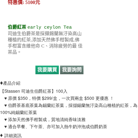
特惠價: 5100元
伯爵紅茶
early ceylon
Tea
司迪生伯爵茶是採擷錫蘭無汙染高山
種植的紅茶,添加天然佛手柑製成,佛
手柑富含維他命 C、消除疲勞的最 佳
茶品。
我要購買
我要詢問
♦
產品介紹
【Stassen 司迪生伯爵紅茶】100入
♥ 原價 $350，特價 $299/盒，一次買兩盒 $500 更優惠 ！
♥ 伯爵茶基底茶葉為錫蘭紅茶葉，採擷錫蘭無汙染高山種植的紅茶，為
100%純錫蘭紅茶葉
​ ♥ 添加天然佛手柑製成，質地清純香味淡雅
​ ♥ 適合早餐、下午茶、亦可加入熱牛奶沖泡成伯爵奶茶
♦
詳細資訊