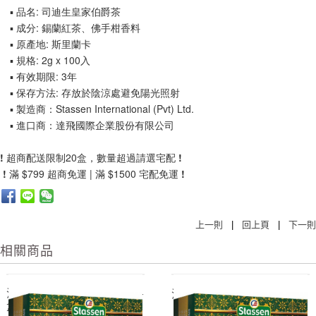
▪ 品名: 司迪生皇家伯爵茶
▪ 成分: 錫蘭紅茶、佛手柑香料
▪ 原產地: 斯里蘭卡
▪ 規格: 2g x 100入
▪ 有效期限: 3年
▪ 保存方法: 存放於陰涼處避免陽光照射
▪ 製造商：Stassen International (Pvt) Ltd.
▪ 進口商：達飛國際企業股份有限公司
!
超商配送限制20盒，數量超過請選宅配
!
!
滿 $799 超商免運 | 滿 $1500 宅配免運
!
上一則
|
回上頁
|
下一則
相關商品
汀布拉頂級莊園紅茶 T-61 *24
汀布拉頂級莊園紅茶 T-61
盒/箱