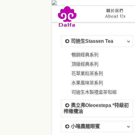
司迪生Stassen Tea
暢銷經典系列
頂級經典系列
花草果粒茶系列
水果風味茶系列
司迪生木製禮盒茶包組
奧立弗Oleoestepa *特級初
榨橄欖油
小嗡農龍眼蜜