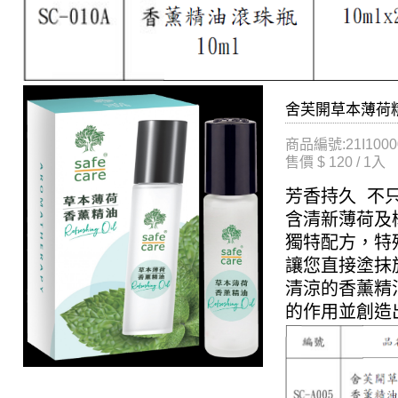
舍芙開草本薄荷精油棒
商品編號:21I1000
售價 $ 120 / 1入
芳香持久 不
含清新薄荷及
獨特配方，特
讓您直接塗抹
清涼的香薰精
的作用並創造