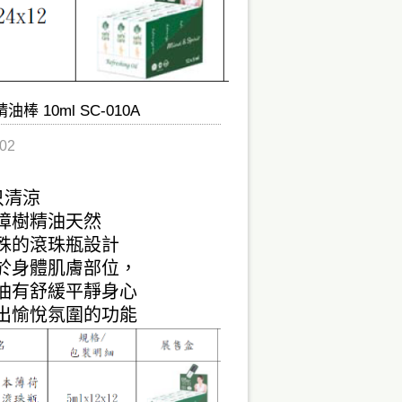
 10ml SC-010A
02
只清涼
樟樹精油天然
殊的滾珠瓶設計
於身體肌膚部位，
油有舒緩平靜身心
出愉悅氛圍的功能