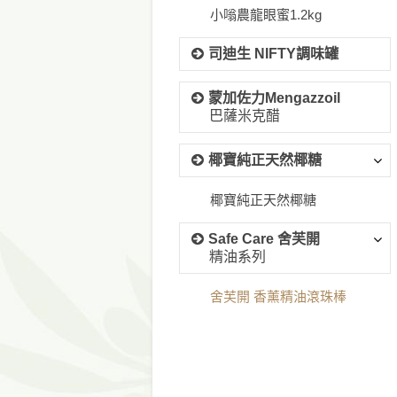
小嗡農龍眼蜜1.2kg
司迪生 NIFTY調味罐
蒙加佐力Mengazzoil
巴薩米克醋
椰寶純正天然椰糖
椰寶純正天然椰糖
Safe Care 舍芙開
精油系列
舍芙開 香薰精油滾珠棒