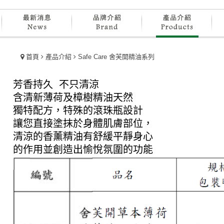
首頁
產品介紹
Safe Care 舍芙開
精油系列
芳香持久 不只清涼
含清新薄荷及樟樹精油天然
獨特配方，特殊的滾珠瓶設計
讓您直接塗抹於身體肌膚部位，
清涼的香薰精油有舒緩平靜身心
的作用並創造出愉悅氛圍的功能