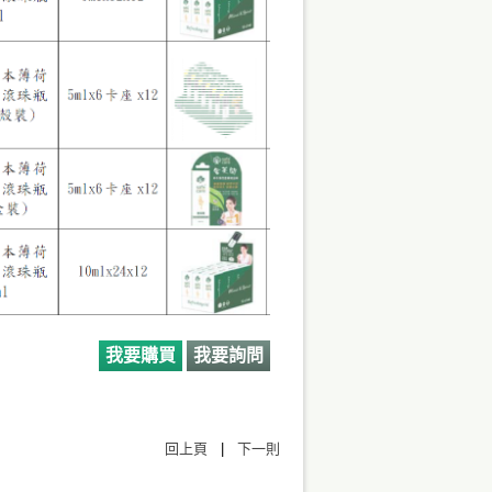
我要購買
我要詢問
回上頁
|
下一則